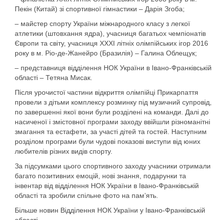
Пекін (Китай) зі спортивної гімнастики – Дарія Згоба;
– майстер спорту України міжнародного класу з легкої
атлетики (штовхання ядра), учасниця багатьох чемпіонатів
Європи та світу, учасниця ХХХІ літніх олімпійських ігор 2016
року в м. Ріо-де-Жанейро (Бразилія) – Галина Облещук;
– представниця відділення НОК України в Івано-Франківській
області – Тетяна Мисак.
Після урочистої частини відкриття олімпійці Прикарпаття
провели з дітьми комплексу розминку під музичний супровід,
по завершенні якої вони були розділені на команди. Далі до
насиченої і змістовної програми заходу ввійшли різноманітні
змагання та естафети, за участі дітей та гостей. Наступним
розділом програми були чудові показові виступи від юних
любителів різних видів спорту.
За підсумками цього спортивного заходу учасники отримали
багато позитивних емоцій, нові знання, подарунки та
інвентар від відділення НОК України в Івано-Франківській
області та зробили спільне фото на пам’ять.
Більше новин Відділення НОК України у Івано-Франківській