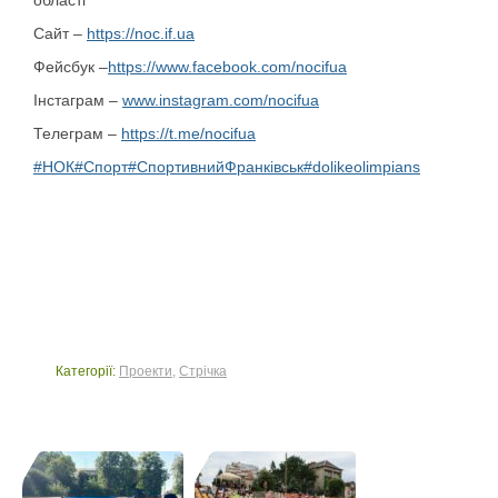
області
Сайт –
https://noc.if.ua
Фейсбук –
https://www.facebook.com/nocifua
Інстаграм –
www.instagram.com/nocifua
Телеграм –
https://t.me/nocifua
#НОК
#Спорт
#СпортивнийФранківськ
#dolikeolimpians
Категорії:
Проекти
,
Стрічка