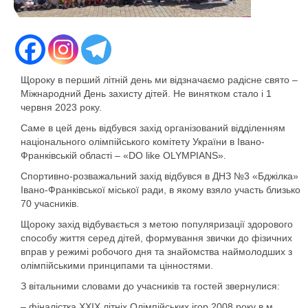
Щороку в перший літній день ми відзначаємо радісне свято –
Міжнародний День захисту дітей. Не винятком стало і 1
червня 2023 року.
Саме в цей день відбувся захід організований відділенням
національного олімпійського комітету України в Івано-
Франківській області – «DO like OLYMPIANS».
Спортивно-розважальний захід відбувся в ДНЗ №3 «Бджілка»
Івано-Франківської міської ради, в якому взяло участь близько
70 учасників.
Щороку захід відбувається з метою популяризації здорового
способу життя серед дітей, формування звички до фізичних
вправ у режимі робочого дня та знайомства наймолодших з
олімпійськими принципами та цінностями.
З вітальними словами до учасників та гостей звернулися:
– фіналістка ХХІХ літніх Олімпійських ігор 2008 року в м.