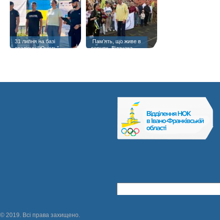
31 липня на базі
️ Пам’ять, що живе в
стадіону “Юність”
серцях. Відзнака
«Янголам спорту
присвячується» —
матері полеглого
Героя Тараса Шпука
© 2019. Всі права захищено.