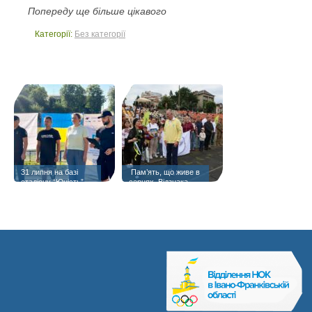
Попереду ще більше цікавого
Категорії:
Без категорії
31 липня на базі
️ Пам’ять, що живе в
стадіону “Юність”
серцях. Відзнака
«Янголам спорту
присвячується» —
матері полеглого
Героя Тараса Шпука