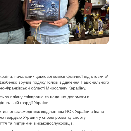
раїни, начальник циклової комісії фізичної підготовки в/
зюбенко вручив подяку голові відділення Національного
ано-Франківській області Мирославу Карабіну.
ть за плідну співпрацю та надання допомоги в
іональній гвардії України.
тивної взаємодії між відділенням НОК України в Івано-
ю гвардією України у справі розвитку спорту,
ття та підтримки військовослужбовців.