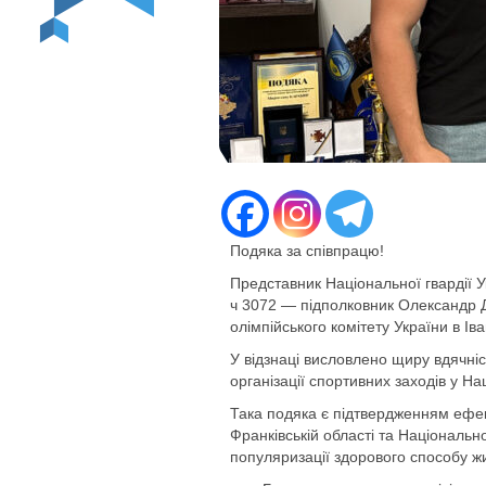
Подяка за співпрацю!
Представник Національної гвардії Ук
ч 3072 — підполковник Олександр Д
олімпійського комітету України в Ів
У відзнаці висловлено щиру вдячніс
організації спортивних заходів у Нац
Така подяка є підтвердженням ефек
Франківській області та Національно
популяризації здорового способу жи