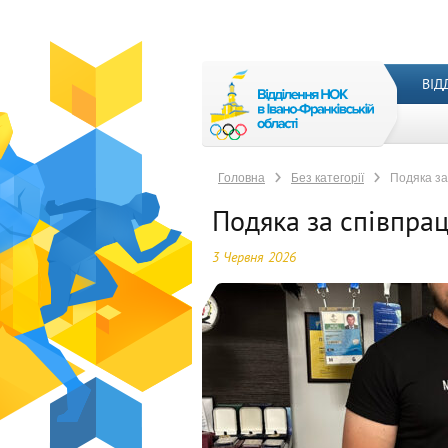
Головна
Без категорії
Подяка за співпрацю!
ВІД
Головна
Без категорії
Подяка за
Подяка за співпра
3 Червня 2026