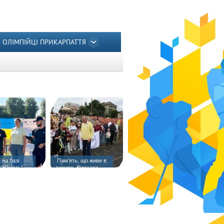
ОЛІМПІЙЦІ ПРИКАРПАТТЯ
 на базі
️ Пам’ять, що живе в
 “Юність”
серцях. Відзнака
«Янголам спорту
присвячується» —
матері полеглого
Героя Тараса Шпука