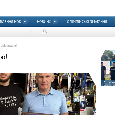
ДІЛЕННЯ НОК
НОВИНИ
ОЛІМПІЙСЬКІ ЗМАГАННЯ
 співпрацю!
цю!
31 липня
стадіону