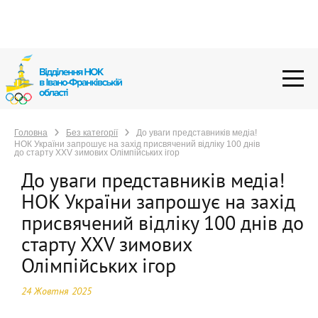
Головна
Без категорії
До уваги представників медіа! НОК
України запрошує на захід присвячений відліку 100 днів до
старту XXV зимових Олімпійських ігор
Головна
Без категорії
До уваги представників медіа!
НОК України запрошує на захід присвячений відліку 100 днів
до старту XXV зимових Олімпійських ігор
До уваги представників медіа!
НОК України запрошує на захід
присвячений відліку 100 днів до
старту XXV зимових
Олімпійських ігор
24 Жовтня 2025