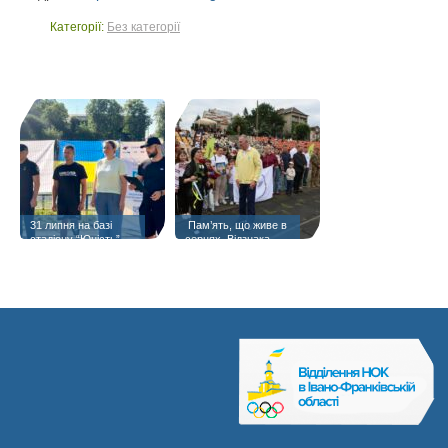
Категорії:
Без категорії
31 липня на базі
️ Пам’ять, що живе в
стадіону “Юність”
серцях. Відзнака
«Янголам спорту
присвячується» —
матері полеглого
Героя Тараса Шпука