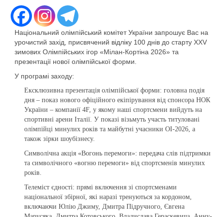
Національний олімпійський комітет України запрошує Вас на
урочистий захід, присвячений відліку 100 днів до старту XXV
зимових Олімпійських ігор «Мілан-Кортіна 2026» та
презентації нової олімпійської форми.
У програмі заходу:
Ексклюзивна презентація олімпійської форми: головна подія
дня – показ нового офіційного екіпірування від спонсора НОК
України – компанії 4F, у якому наші спортсмени вийдуть на
спортивні арени Італії. У показі візьмуть участь титуловані
олімпійці минулих років та майбутні учасники ОІ-2026, а
також зірки шоубізнесу.
Символічна акція «Вогонь перемоги»: передача слів підтримки
та символічного «вогню перемоги» від спортсменів минулих
років.
Телеміст єдності: прямі включення зі спортсменами
національної збірної, які наразі тренуються за кордоном,
включаючи Юлію Джиму, Дмитра Підручного, Євгена
Марусяка, Дмитра Котовського, Владислава Гераскевича, Анну-