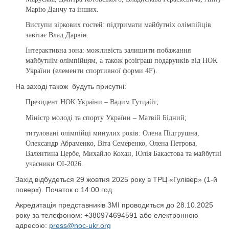
Марію Данчу та інших.
Виступи зіркових гостей: підтримати майбутніх олімпійців
завітає Влад Дарвін.
Інтерактивна зона: можливість залишити побажання
майбутнім олімпійцям, а також розіграш подарунків від НОК
України (елементи спортивної форми 4F).
На заході також будуть присутні:
Президент НОК України – Вадим Гутцайт;
Міністр молоді та спорту України – Матвій Бідний;
титуловані олімпійці минулих років: Олена Підгрушна,
Олександр Абраменко, Віта Семеренко, Олена Петрова,
Валентина Цербе, Михайло Кохан, Юлія Бакастова та майбутні
учасники ОІ-2026.
Захід відбудеться 29 жовтня 2025 року в ТРЦ «Гулівер» (1-й
поверх). Початок о 14:00 год.
Акредитація представників ЗМІ проводиться до 28.10.2025
року за телефоном: +380974694591 або електронною
адресою:
press@noc-ukr.org