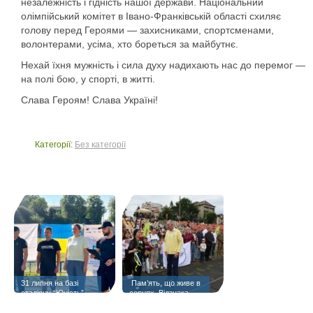
незалежність і гідність нашої держави. Національний
олімпійський комітет в Івано-Франківській області схиляє
голову перед Героями — захисниками, спортсменами,
волонтерами, усіма, хто бореться за майбутнє.
Нехай їхня мужність і сила духу надихають нас до перемог —
на полі бою, у спорті, в житті.
Слава Героям! Слава Україні!
Категорії:
Без категорії
31 липня на базі
️ Пам’ять, що живе в
стадіону “Юність”
серцях. Відзнака
«Янголам спорту
присвячується» —