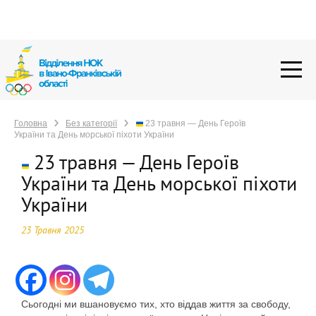
Головна
Без категорії
23 травня — День Героїв
України та День морської піхоти України
Головна
Без категорії
23 травня — День Героїв
України та День морської піхоти України
23 травня — День Героїв
України та День морської піхоти
України
23 Травня 2025
Сьогодні ми вшановуємо тих, хто віддав життя за свободу,