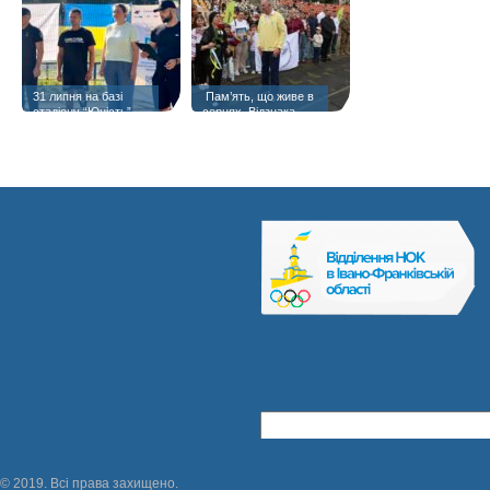
31 липня на базі
️ Пам’ять, що живе в
стадіону “Юність”
серцях. Відзнака
«Янголам спорту
присвячується» —
матері полеглого
Героя Тараса Шпука
© 2019. Всі права захищено.